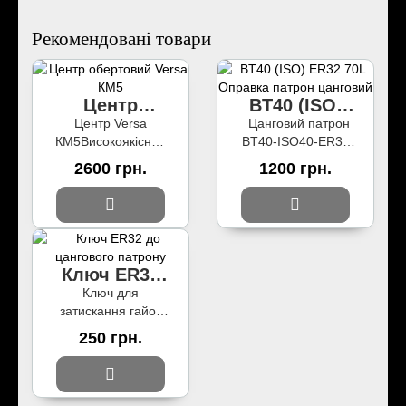
Рекомендовані товари
Центр
BT40 (ISO)
обертовий
ER32 70L
Центр Versa
Цанговий патрон
Versa КМ5
Оправка
КМ5Високоякісний
BT40-ISO40-ER32
патрон
обертовий центр
(конус 7:24)
2600 грн.
1200 грн.
цанговий
КМ5(МТ5)
призначений для
призначений для
встановлення на
надійної фіксації
фрезерні верстат..
заготовок пі..
Ключ ER32
до цангового
Ключ для
патрону
затискання гайок
ER32 на цангових
250 грн.
патронахUM ER32 :
250 * 6мм Країна
походження : Кита..