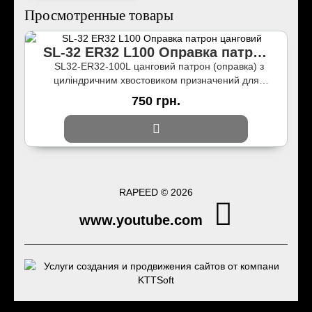
Просмотренные товары
SL-32 ER32 L100 Оправка патрон
цанговий
SL32-ER32-100L цанговий патрон (оправка) з
циліндричним хвостовиком призначений для
надійного..
750 грн.
RAPEED © 2026
www.youtube.com