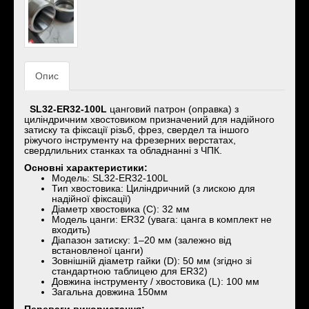
Опис
SL32-ER32-100L
цанговий патрон (оправка) з
циліндричним хвостовиком призначений для надійного
затиску та фіксації різьб, фрез, свердел та іншого
ріжучого інструменту на фрезерних верстатах,
свердлильних станках та обладнанні з ЧПК.
​Основні характеристики:
​Модель: SL32-ER32-100L
​Тип хвостовика: Циліндричний (з лискою для
надійної фіксації)
​Діаметр хвостовика (C): 32 мм
​Модель цанги: ER32 (увага: цанга в комплект не
входить)
​Діапазон затиску: 1–20 мм (залежно від
встановленої цанги)
​Зовнішній діаметр гайки (D): 50 мм (згідно зі
стандартною таблицею для ER32)
​Довжина інструменту / хвостовика (L): 100 мм
Загальна довжина 150мм