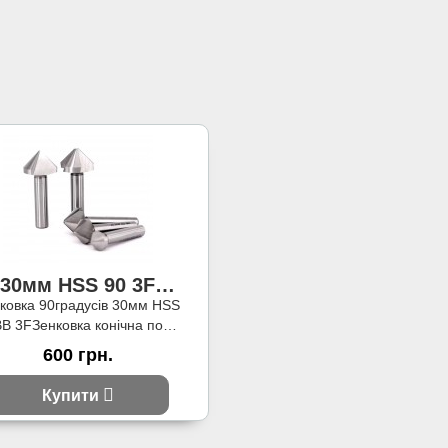
30мм HSS 90 3F
зенковка
ковка 90градусів 30мм HSS
B 3FЗенковка конічна по
алу, найбільший діаметр 30
600 грн.
мм, кут при верш..
Купити