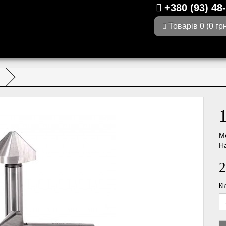
+380 (93) 48
Товарів 0 (0 грн
М
На
2
Кі