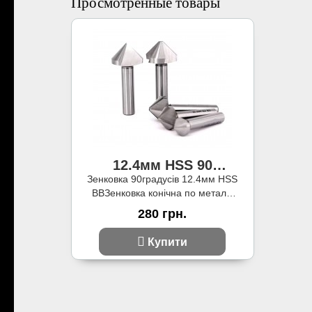
Просмотренные товары
12.4мм HSS 90
зенковка
Зенковка 90градусів 12.4мм HSS
BBЗенковка конічна по металу,
найбільший діаметр 12.4 мм, кут
280 грн.
при вер..
Купити