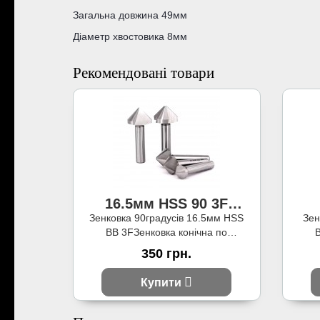
Загальна довжина 49мм
Діаметр хвостовика 8мм
Рекомендовані товари
16.5мм HSS 90 3F
зенковка
Зенковка 90градусів 16.5мм HSS
Зен
BB 3FЗенковка конічна по
B
металу, найбільший діаметр 16.5
мет
350 грн.
мм, кут при ..
Купити